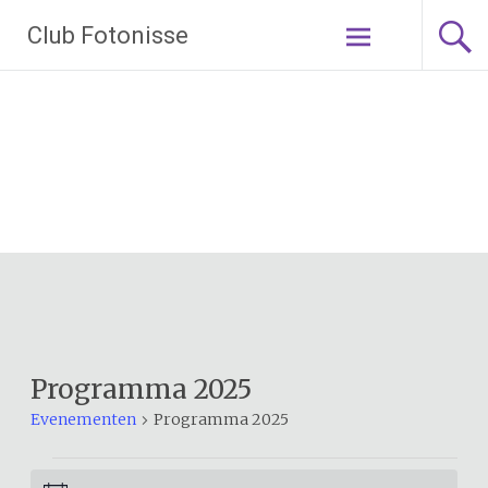
Ga
Club Fotonisse
naar
de
inhoud
Programma 2025
Evenementen
Programma 2025
Evenementen