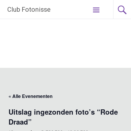
Ga
Club Fotonisse
naar
de
inhoud
« Alle Evenementen
Uitslag ingezonden foto’s “Rode
Draad”