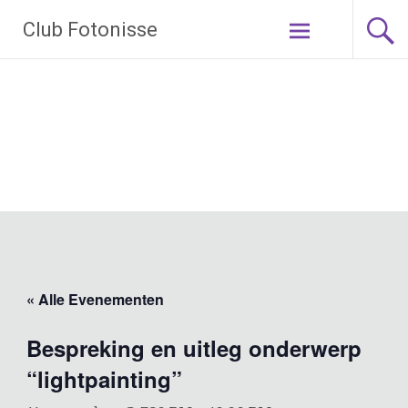
Ga
Club Fotonisse
naar
de
inhoud
« Alle Evenementen
Bespreking en uitleg onderwerp
“lightpainting”