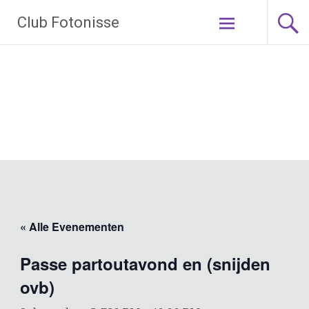
Ga
Club Fotonisse
naar
de
inhoud
« Alle Evenementen
Passe partoutavond en (snijden
ovb)