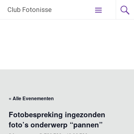
Ga
Club Fotonisse
naar
de
inhoud
« Alle Evenementen
Fotobespreking ingezonden
foto’s onderwerp “pannen”