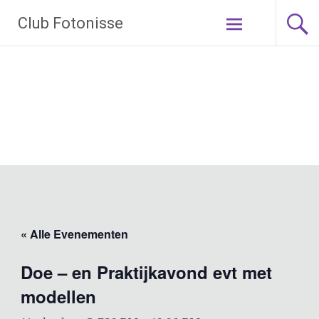
Ga
Club Fotonisse
naar
de
inhoud
« Alle Evenementen
Doe – en Praktijkavond evt met
modellen